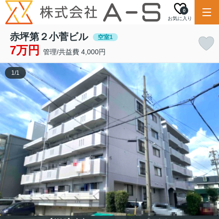
0
お気に入り
赤坪第２小菅ビル
空室1
7万円
管理/共益費 4,000円
1
/
1