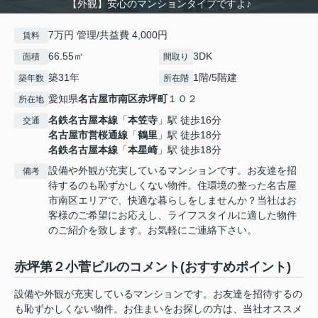
【外観】安心のマンションタイプですよ♪
7万円 管理/共益費 4,000円
賃料
66.55㎡
3DK
面積
間取り
築31年
1階/5階建
築年数
所在階
愛知県
名古屋市南区
赤坪町
１０２
所在地
名鉄名古屋本線
「
本笠寺
」駅 徒歩16分
交通
名古屋市営桜通線
「
鶴里
」駅 徒歩18分
名鉄名古屋本線
「
本星崎
」駅 徒歩18分
設備や外観が充実しているマンションです。お友達を招
備考
待するのも恥ずかしくない物件。住環境の整った名古屋
市南区エリアで、快適な暮らしをしませんか？当社はお
客様のご希望にお応えし、ライフスタイルに適した物件
のご紹介を致します。お気軽にご連絡下さい。
赤坪第２小菅ビルのコメント(おすすめポイント)
設備や外観が充実しているマンションです。お友達を招待するの
も恥ずかしくない物件。お住まいをお探しの方は、当社オススメ