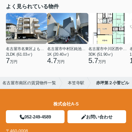
よく見られている物件
名古屋市名東区よもぎ台２丁目
名古屋市中村区鈍池町２丁目
名古屋市中川区西中島１丁目
2LDK (61.03㎡)
1K (20.40㎡)
3DK (51.90㎡)
1
7
4.7
5.7
万円
万円
万円
名古屋市南区の賃貸物件一覧
本笠寺駅
赤坪第２小菅ビル
株式会社A-S
052-249-4589
お問い合わせ
〒460-0008