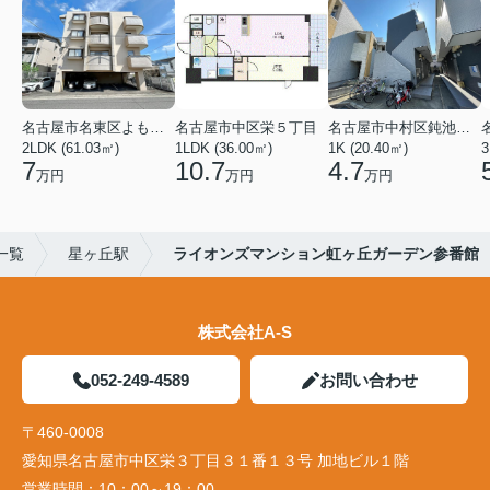
名古屋市名東区よもぎ台２丁目
名古屋市中区栄５丁目
名古屋市中村区鈍池町２丁目
2LDK (61.03㎡)
1LDK (36.00㎡)
1K (20.40㎡)
3
7
10.7
4.7
万円
万円
万円
一覧
星ヶ丘駅
ライオンズマンション虹ヶ丘ガーデン参番館
株式会社A-S
052-249-4589
お問い合わせ
〒460-0008
愛知県名古屋市中区栄３丁目３１番１３号 加地ビル１階
営業時間：
10：00～19：00