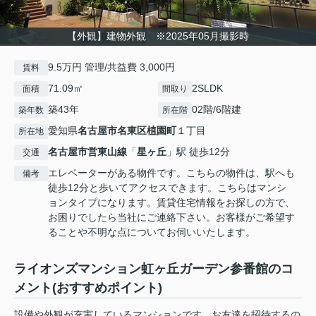
【外観】建物外観 ※2025年05月撮影時
9.5万円 管理/共益費 3,000円
賃料
71.09㎡
2SLDK
面積
間取り
築43年
02階/6階建
築年数
所在階
愛知県
名古屋市名東区
植園町
１丁目
所在地
名古屋市営東山線
「
星ヶ丘
」駅 徒歩12分
交通
エレベーターがある物件です。こちらの物件は、駅へも
備考
徒歩12分と歩いてアクセスできます。こちらはマンシ
ョンタイプになります。賃貸住宅情報をお探しの方で、
お困りでしたら当社にご連絡下さい。お客様がご希望す
ることや不明な点についてお伺いいたします。
ライオンズマンション虹ヶ丘ガーデン参番館のコ
メント(おすすめポイント)
設備や外観が充実しているマンションです。お友達を招待するの