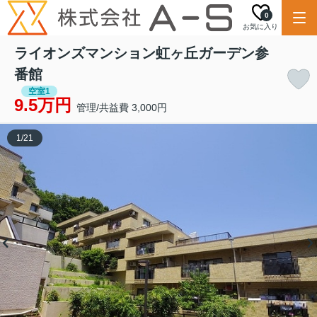
0
お気に入り
ライオンズマンション虹ヶ丘ガーデン参
番館
空室1
9.5万円
管理/共益費 3,000円
1
/
21