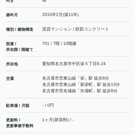
南
向き
2015年2月(築11年)
築年月
賃貸マンション / 鉄筋コンクリート
種別 / 建物構造
701 / 7階 / 10階建
部屋 /
所在階 / 階建て
愛知県
名古屋市中区
栄
５丁目5-24
所在地
名古屋市営東山線
「
栄
」駅 徒歩8分
交通
名古屋市営東山線
「
新栄町
」駅 徒歩13分
名古屋市営名城線
「
矢場町
」駅 徒歩8分
- / 0円
駐車場 / 月額
1ヶ月(新賃料) / -
更新料 /
更新事務手数料