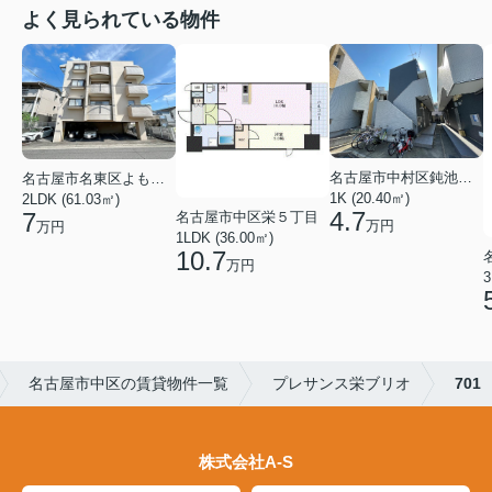
よく見られている物件
名古屋市中村区鈍池町２丁目
名古屋市名東区よもぎ台２丁目
1K (20.40㎡)
2LDK (61.03㎡)
4.7
7
名古屋市中区栄５丁目
万円
万円
1LDK (36.00㎡)
10.7
万円
3
名古屋市中区の賃貸物件一覧
プレサンス栄ブリオ
701
株式会社A-S