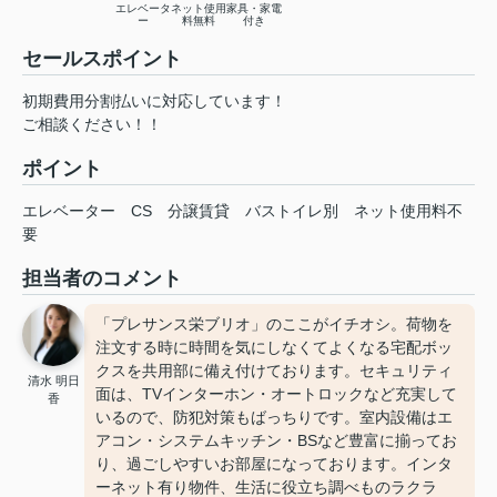
エレベータ
ネット使用
家具・家電
ー
料無料
付き
セールスポイント
初期費用分割払いに対応しています！
ご相談ください！！
ポイント
エレベーター
CS
分譲賃貸
バストイレ別
ネット使用料不
要
担当者のコメント
「プレサンス栄ブリオ」のここがイチオシ。荷物を
注文する時に時間を気にしなくてよくなる宅配ボッ
クスを共用部に備え付けております。セキュリティ
清水 明日
面は、TVインターホン・オートロックなど充実して
香
いるので、防犯対策もばっちりです。室内設備はエ
アコン・システムキッチン・BSなど豊富に揃ってお
り、過ごしやすいお部屋になっております。インタ
ーネット有り物件、生活に役立ち調べものラクラ