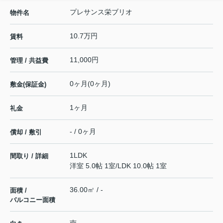
プレサンス栄ブリオ
物件名
10.7万円
賃料
11,000円
管理 / 共益費
0ヶ月(0ヶ月)
敷金(保証金)
1ヶ月
礼金
- / 0ヶ月
償却 / 敷引
1LDK
間取り / 詳細
洋室 5.0帖 1室
/
LDK 10.0帖 1室
36.00㎡ / -
面積 /
バルコニー面積