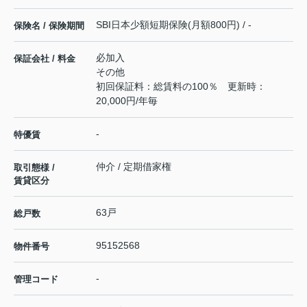
SBI日本少額短期保険(月額800円) / -
保険名 / 保険期間
必加入
保証会社 / 料金
その他
初回保証料：総賃料の100％ 更新時：
20,000円/年毎
-
特優賃
仲介 / 定期借家権
取引態様 /
賃貸区分
63戸
総戸数
95152568
物件番号
-
管理コード