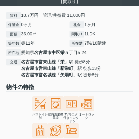
【間取り】
10.7万円 管理/共益費 11,000円
賃料
0ヶ月
1ヶ月
保証金
礼金
36.00㎡
1LDK
面積
間取り
築11年
7階/10階建
築年数
所在階
愛知県
名古屋市中区
栄
５丁目5-24
所在地
名古屋市営東山線
「
栄
」駅 徒歩8分
交通
名古屋市営東山線
「
新栄町
」駅 徒歩13分
名古屋市営名城線
「
矢場町
」駅 徒歩8分
物件の特徴
バストイレ
室内洗濯機
TVモニタ
オートロッ
別
置場
付きインタ
ク
ーホン