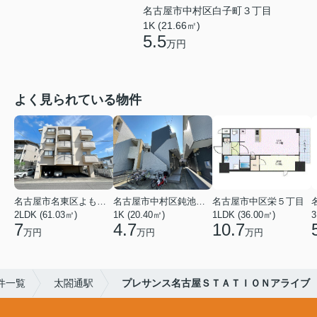
名古屋市中村区白子町３丁目
1K (21.66㎡)
5.5
万円
よく見られている物件
名古屋市名東区よもぎ台２丁目
名古屋市中村区鈍池町２丁目
名古屋市中区栄５丁目
2LDK (61.03㎡)
1K (20.40㎡)
1LDK (36.00㎡)
3
7
4.7
10.7
万円
万円
万円
件一覧
太閤通駅
プレサンス名古屋ＳＴＡＴＩＯＮアライブ