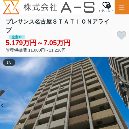
0
お気に入り
プレサンス名古屋ＳＴＡＴＩＯＮアライ
ブ
空室16
5.179万円～7.05万円
管理/共益費 11,000円～11,210円
1
/
6