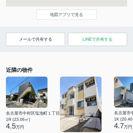
地図アプリで見る
メールで共有する
LINEで共有する
近隣の物件
名古屋市
名古屋市中村区塩池町１丁目
1K (20.4
1R (23.06㎡)
4.7
4.5
万円
万円