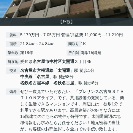
【外観】
5.179万円～7.05万円 管理/共益費 11,000円～11,210円
賃料
21.84㎡～24.84㎡
1K
面積
間取り
築18年
3階/15階建
築年数
所在階
愛知県
名古屋市中村区
太閤通
３丁目45
所在地
名古屋市営桜通線
「
太閤通
」駅 徒歩1分
交通
中央線
「
名古屋
」駅 徒歩8分
名鉄名古屋本線
「
名鉄名古屋
」駅 徒歩8分
ぜひ一度見ていただきたい、「プレサンス名古屋ＳＴＡ
備考
ＴＩＯＮアライブ」です。共用設備の充実している、楽
しく生活できるマンションです。周辺には、徒歩1分で
利用できる駅があります。高層建築がお好きな方には
15階建てのこちらの物件が好評です。太閤通周辺の地
域情報をお求めならお任せください！地元密着の当社
が、お客様のお部屋探しを全力でお手伝い致します。