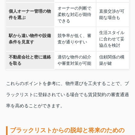
オーナーの判断で
個人オーナー管理の物
直接交渉が可
柔軟な対応が期待
件を選ぶ
能な場合も
できる
生活スタイル
駅から遠い物件や設備
競争率が低く、審
に合わせて妥
条件を見直す
査が通りやすい
協点を検討
不動産会社と密に連絡
適切な物件の紹介
信頼関係の構
を取る
や審査対策が可能
築が鍵
これらのポイントを参考に、物件選びを工夫することで、ブ
ラックリストに登録されている場合でも賃貸契約の審査通過
率を高めることができます。
ブラックリストからの脱却と将来のための