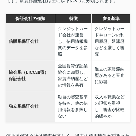
です。家賃保証会社は主に以下の3つに分類されます。
保証会社の種類
特徴
審査基準
クレジットカー
クレジットカー
ド会社が運営
ドやローンの利
信販系保証会社
し、信用情報機
用履歴、延滞歴
関のデータを参
などを厳しく審
照
査
全国賃貸保証業
過去の家賃滞納
協会系（LICC加盟）
協会に加盟し、
歴があると審査
保証会社
家賃滞納歴など
に影響
の情報を共有
独自の審査基準
収入や職業など
を持ち、他の信
の現状を重視
独立系保証会社
用情報を参照し
し、審査が比較
ない
的緩やか
信販系保証会社は審査が厳しく、過去の信用情報が重視され