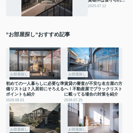
る？審査や物件選び
2025.07.12
のポイントも解説
”お部屋探し”おすすめ記事
お部屋探し
お部屋探し
初めての一人暮らしに必要な準
賃貸の審査が不安な名古屋の方
備リストは？入居前にそろえる
へ！不動産屋でブラックリスト
ポイントも紹介
に載ってる場合の対策を紹介
2026.08.01
2026.07.25
お部屋探し
お部屋探し