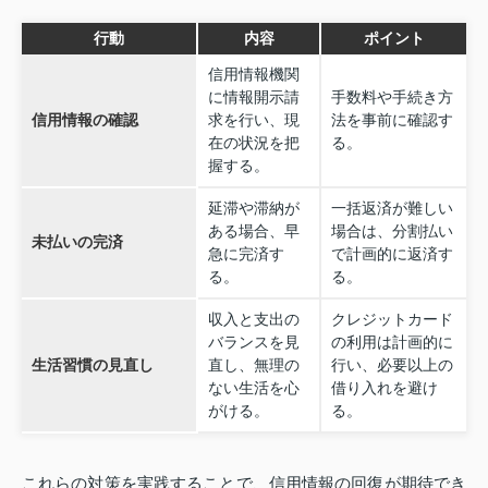
行動
内容
ポイント
信用情報機関
に情報開示請
手数料や手続き方
信用情報の確認
求を行い、現
法を事前に確認す
在の状況を把
る。
握する。
延滞や滞納が
一括返済が難しい
ある場合、早
場合は、分割払い
未払いの完済
急に完済す
で計画的に返済す
る。
る。
収入と支出の
クレジットカード
バランスを見
の利用は計画的に
生活習慣の見直し
直し、無理の
行い、必要以上の
ない生活を心
借り入れを避け
がける。
る。
これらの対策を実践することで、信用情報の回復が期待でき