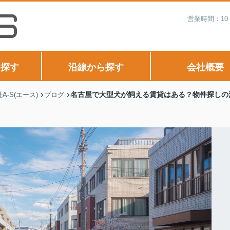
営業時間：10
ら探す
沿線から探す
会社概要
名古屋で大型犬が飼える賃貸はある？物件探しの
-S(エース)
ブログ