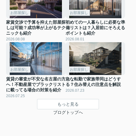
お部屋探し
お部屋探し
家賃交渉で予算を抑えた部屋探
初めての一人暮らしに必要な準
しは可能？成功率が上がるテク
備リストは？入居前にそろえる
ニックも紹介
ポイントも紹介
2026.08.08
2026.08.01
お部屋探し
お部屋探し
賃貸の審査が不安な名古屋の方
急な転勤で家族帯同はどうす
へ！不動産屋でブラックリスト
る？住み替えの注意点を解説
に載ってる場合の対策を紹介
2026.07.23
2026.07.25
もっと見る
ブログトップへ