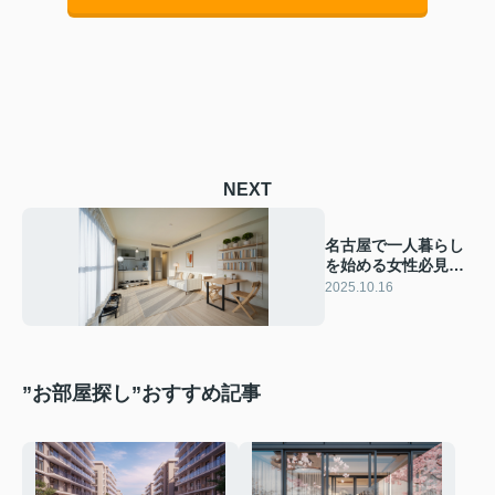
NEXT
名古屋で一人暮らし
を始める女性必見！
必要な家具選びと準
2025.10.16
備のコツをご紹介
”お部屋探し”おすすめ記事