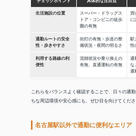
チェックポイント
具体的な注目点
生活施設の位置
スーパー・ドラッグス
買
トア・コンビニの徒歩
に
圏の有無
通勤ルートの安全
街灯の有無・歩道の整
駅
性・歩きやすさ
備状況・夜間の明るさ
性
利用する路線の利
混雑状況や乗り換えの
通
便性
有無、直通運転の有無
な
通
これらをバランスよく確認することで、日々の通勤
ちな周辺環境や安心感にも、ぜひ目を向けてくださ
名古屋駅以外で通勤に便利なエリア