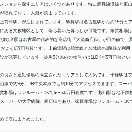
ンションを探すエリアはいくつかあります。特に鶴舞線沿線と東
が取れており、人気が集まっています。
上前津駅」が注目されています。鶴舞駅は名古屋駅から約15分と
にある文教地区として、落ち着いた暮らしが可能です。家賃相場
。大須観音駅は名古屋の代表的な商店街「大須商店街」が目の前で、
およそ6万円前後です 。上前津駅は鶴舞線と名城線の2路線が利用
が充実しています。徒歩5分以内の物件では1LDKが5万円台とい
の良さと通勤環境の両立されたエリアとして人気です。千種駅は
山線で約9分、JR中央本線でも約10分でアクセスできます。スーパ
相場はワンルーム・1Kで6〜6.5万円程度です 。桜山駅は地下鉄
はスーパーや大学病院、商店街もあり、家賃相場はワンルーム・1K
めて表にまとめました。