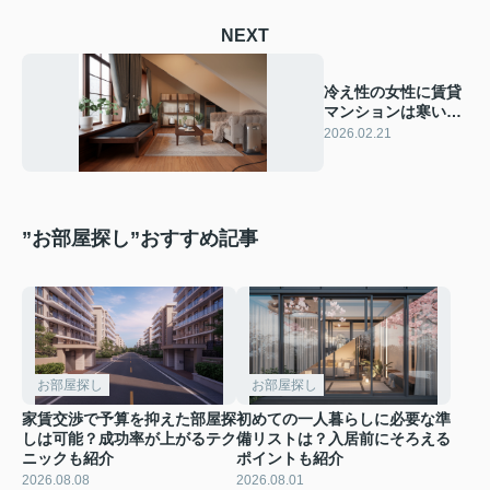
NEXT
冷え性の女性に賃貸
マンションは寒い？
暖房選びと部屋作り
2026.02.21
のコツをご紹介
”お部屋探し”おすすめ記事
お部屋探し
お部屋探し
家賃交渉で予算を抑えた部屋探
初めての一人暮らしに必要な準
しは可能？成功率が上がるテク
備リストは？入居前にそろえる
ニックも紹介
ポイントも紹介
2026.08.08
2026.08.01