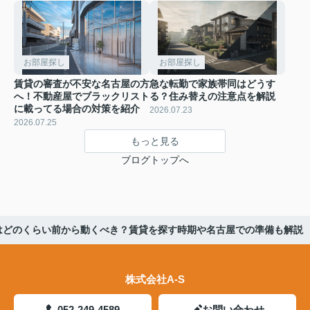
お部屋探し
お部屋探し
賃貸の審査が不安な名古屋の方
急な転勤で家族帯同はどうす
へ！不動産屋でブラックリスト
る？住み替えの注意点を解説
に載ってる場合の対策を紹介
2026.07.23
2026.07.25
もっと見る
ブログトップへ
はどのくらい前から動くべき？賃貸を探す時期や名古屋での準備も解説
株式会社A-S
052-249-4589
お問い合わせ