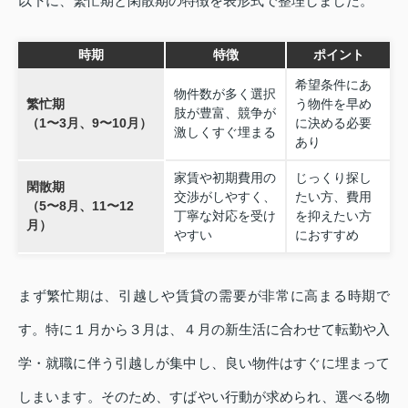
以下に、繁忙期と閑散期の特徴を表形式で整理しました。
時期
特徴
ポイント
希望条件にあ
物件数が多く選択
繁忙期
う物件を早め
肢が豊富、競争が
（1〜3月、9〜10月）
に決める必要
激しくすぐ埋まる
あり
家賃や初期費用の
じっくり探し
閑散期
交渉がしやすく、
たい方、費用
（5〜8月、11〜12
丁寧な対応を受け
を抑えたい方
月）
やすい
におすすめ
まず繁忙期は、引越しや賃貸の需要が非常に高まる時期で
す。特に１月から３月は、４月の新生活に合わせて転勤や入
学・就職に伴う引越しが集中し、良い物件はすぐに埋まって
しまいます。そのため、すばやい行動が求められ、選べる物