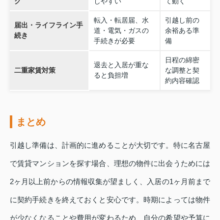
グ
しやすい
て動く
転入・転居届、水
引越し前の
届出・ライフライン手
道・電気・ガスの
余裕ある準
続き
手続きが必要
備
日程の綿密
退去と入居が重な
二重家賃対策
な調整と契
ると負担増
約内容確認
まとめ
引越し準備は、計画的に進めることが大切です。特に名古屋
で賃貸マンションを探す場合、理想の物件に出会うためには
2ヶ月以上前からの情報収集が望ましく、入居の1ヶ月前まで
に契約手続きを終えておくと安心です。時期によっては物件
が少なくなることや費用が変わるため、自分の希望や予算に