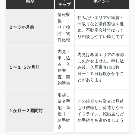
時期
ポイント
テップ
情報収
住みたいエリアや家賃・
集・エ
間取りなど条件整理を進
２〜３か月前
リア検
め、不動産会社でゆっく
討・物
り相談しやすい時期です
件比較
内見・
内見は希望エリアの確認
申し込
に欠かせません。申し込
み・入
１〜１.５か月前
み後、入居審査には数
居審
日〜１０日程度かかるこ
査・契
とがあります
約準備
引越し
業者手
この時期から業者に見積
配・荷
もり依頼し、荷造りやラ
１か月〜２週間前
造り・
イフライン、転出届など
諸手続
の手続きを進めましょう
き