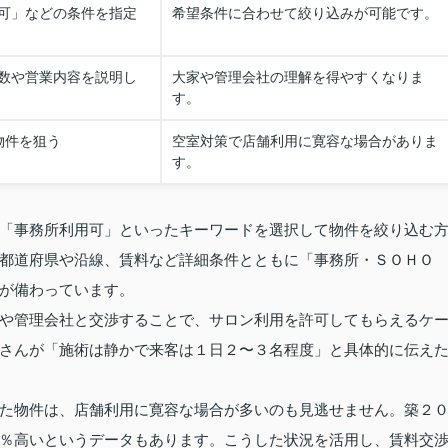
可」などの条件を指定
希望条件に合わせて絞り込みが可能です。
数や営業内容を説明し
大家や管理会社の理解を得やすくなりま
す。
物件を狙う
空室対策で店舗利用に寛容な場合がありま
す。
「事務所利用可」といったキーワードを選択して物件を絞り込む
都道府県や沿線、賃料など詳細条件とともに「事務所・ＳＯＨＯ
が備わっています。
や管理会社と交渉することで、サロン利用を許可してもらえるケ
さんが「施術は静かで来客は１日２〜３名程度」と具体的に伝え
た物件は、店舗利用に寛容な場合が多いのも見逃せません。築２
％高いというデータもあります。こうした状況を活用し、賃料交