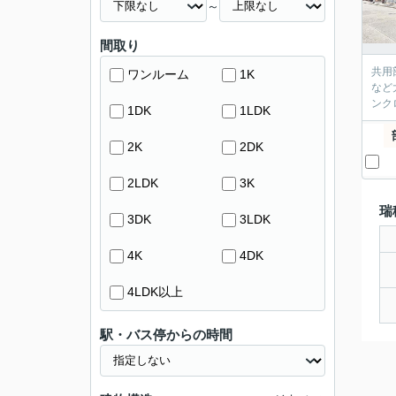
～
間取り
共用
ワンルーム
1K
など
ンク
1DK
1LDK
2K
2DK
2LDK
3K
瑞
3DK
3LDK
4K
4DK
4LDK以上
駅・バス停からの時間