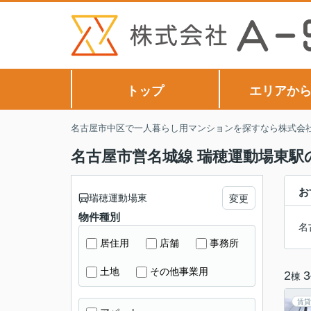
トップ
エリアか
名古屋市中区で一人暮らし用マンションを探すなら株式会社A
名古屋市営名城線 瑞穂運動場東駅
お
瑞穂運動場東
変更
物件種別
名
居住用
店舗
事務所
土地
その他事業用
2
3
棟
賃貸