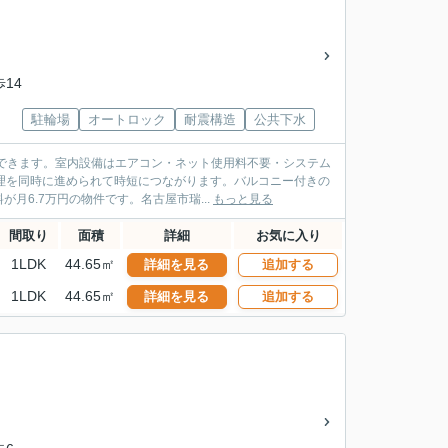
歩14
駐輪場
オートロック
耐震構造
公共下水
できます。室内設備はエアコン・ネット使用料不要・システム
理を同時に進められて時短につながります。バルコニー付きの
6.7万円の物件です。名古屋市瑞...
もっと見る
間取り
面積
詳細
お気に入り
1LDK
44.65㎡
詳細を見る
追加する
1LDK
44.65㎡
詳細を見る
追加する