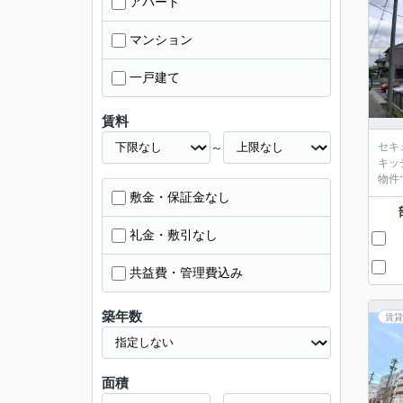
アパート
マンション
一戸建て
賃料
～
セキ
キッ
物件
敷金・保証金なし
礼金・敷引なし
共益費・管理費込み
築年数
賃貸
面積