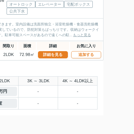
歩6
オートロック
エレベーター
宅配ボックス
公共下水
できます。室内設備は洗面所独立・浴室乾燥機・食器洗乾燥機
実しているので、防犯対策もばっちりです。収納はウォークイ
。駐車可能スペースがあるので遠くへの駐...
もっと見る
間取り
面積
詳細
お気に入り
2LDK
72.98㎡
詳細を見る
追加する
2LDK
3K ～ 3LDK
4K ～ 4LDK以上
5万円
-
-
室
-
-