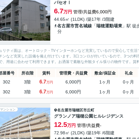
パセオⅠ
6.7
万円
管理/共益費6,000円
44.65㎡ (1LDK) /築17年 /3階建
名古屋市営名城線
「
瑞穂運動場東
」駅 徒
分
ュリティ面は、オートロック・TVインターホンなど充実しているので安心して生活
チンなど充実した設備を備え付けています。3口コンロが付いているので、3つの料
で、用途に合わせて利用できます。お洒落で素敵な外観タイル張りの物件です。賃料が月
部屋番号
所在階
賃料
管理費・共益費
敷金/保証金
礼金
6.7
302
3階
6,000円
1ヶ月
0ヶ月
万円
6.7
302
3階
6,000円
1ヶ月
0ヶ月
万円
マンション
名古屋市瑞穂区
市丘町
グランノア瑞穂公園ヒルレジデンス
12.5
万円
管理/共益費-
72.98㎡ (2LDK) /築19年 /6階建