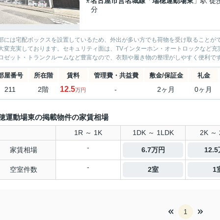
名古屋市営名城線
「
瑞穂運動場東
」駅 徒
分
部には宅配ボックスを設置しているため、外出が多い方でも荷物を受け取ることが
大変充実しております。セキュリティ面は、TVインターホン・オートロックなど充
ロゼット・トランクルームなど豊富なので、衣類や履き物の整理がしやすく便利です
部屋番号
所在階
賃料
管理費・共益費
敷金/保証金
礼金
12.5
211
2階
-
2ヶ月
0ヶ月
万円
穂運動場東の掲載物件の家賃相場
1R ～ 1K
1DK ～ 1LDK
2K ～ 
-
家賃相場
6.7万円
12.
-
空室件数
2室
1
1