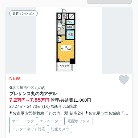
賃貸マンション
NEW
名古屋市中区丸の内
プレサンス丸の内アデル
7.2
7.85
万円～
万円
管理/共益費11,000円
23.27㎡～24.70㎡ (1K) /築6年 /15階建
名古屋市営鶴舞線「丸の内」駅 徒歩2分
名古屋市営名城線「久屋大通」駅 徒歩10分
オートロック
エレベーター
宅配ボックス
インターネット対応
防犯カメラ