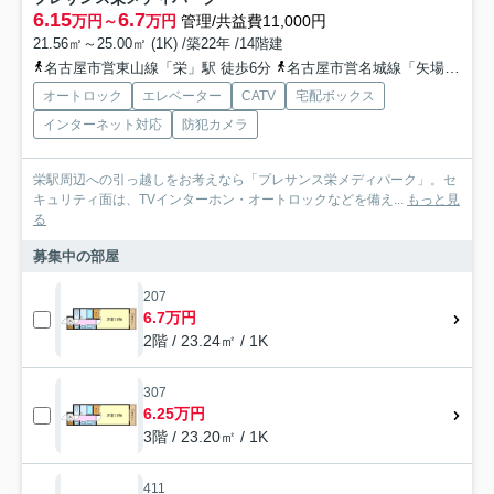
6.15
6.7
万円～
万円
管理/共益費11,000円
21.56㎡～25.00㎡ (1K) /築22年 /14階建
名古屋市営東山線「栄」駅 徒歩6分
名古屋市営名城線「矢場町」駅 徒歩3分
オートロック
エレベーター
CATV
宅配ボックス
インターネット対応
防犯カメラ
栄駅周辺への引っ越しをお考えなら「プレサンス栄メディパーク」。セ
キュリティ面は、TVインターホン・オートロックなどを備え...
もっと見
る
募集中の部屋
207
6.7万円
2階 / 23.24㎡ / 1K
307
6.25万円
3階 / 23.20㎡ / 1K
411