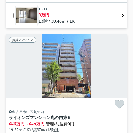
1303
8万円
13階 / 30.48㎡ / 1K
賃貸マンション
名古屋市中区丸の内
ライオンズマンション丸の内第５
4.3
4.5
万円～
万円
管理/共益費0円
19.22㎡ (1K) /築37年 /13階建