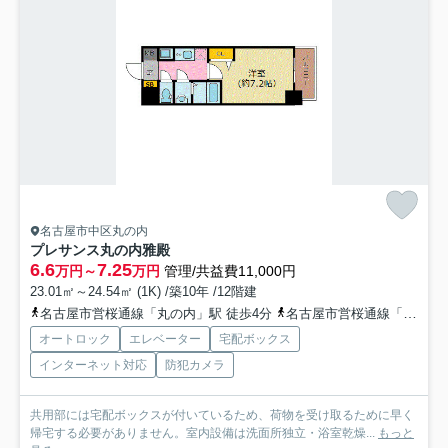
名古屋市中区丸の内
プレサンス丸の内雅殿
6.6
7.25
万円～
万円
管理/共益費11,000円
23.01㎡～24.54㎡ (1K) /築10年 /12階建
名古屋市営桜通線「丸の内」駅 徒歩4分
名古屋市営桜通線「国際センター」駅 徒歩12分
オートロック
エレベーター
宅配ボックス
インターネット対応
防犯カメラ
共用部には宅配ボックスが付いているため、荷物を受け取るために早く
帰宅する必要がありません。室内設備は洗面所独立・浴室乾燥...
もっと