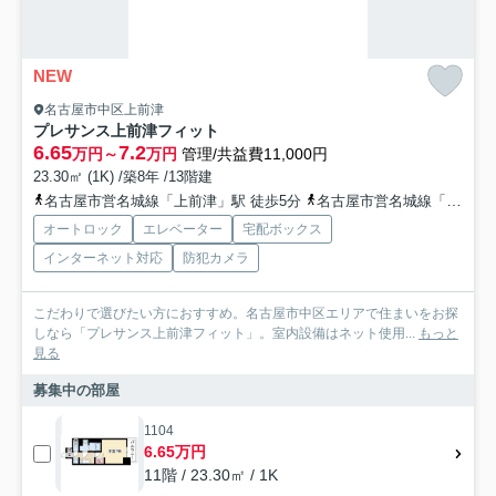
NEW
名古屋市中区上前津
プレサンス上前津フィット
6.65
7.2
万円～
万円
管理/共益費11,000円
23.30㎡ (1K) /築8年 /13階建
名古屋市営名城線「上前津」駅 徒歩5分
名古屋市営名城線「東別院」駅 徒歩7分
オートロック
エレベーター
宅配ボックス
インターネット対応
防犯カメラ
こだわりで選びたい方におすすめ。名古屋市中区エリアで住まいをお探
しなら「プレサンス上前津フィット」。室内設備はネット使用...
もっと
見る
募集中の部屋
1104
6.65万円
11階 / 23.30㎡ / 1K