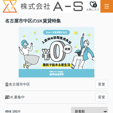
0
お気に入り
名古屋市中区の1K賃貸特集
名古屋市中区
変更
1K,募集中
変更
49
棟
191
件