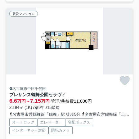
賃貸マンション
名古屋市中区千代田
プレサンス鶴舞公園セラヴィ
6.6
7.15
万円～
万円
管理/共益費11,000円
23.94㎡ (1K) /築9年 /15階建
名古屋市営鶴舞線「鶴舞」駅 徒歩5分
名古屋市営鶴舞線「上前津」駅 徒歩10分
オートロック
エレベーター
宅配ボックス
インターネット対応
防犯カメラ