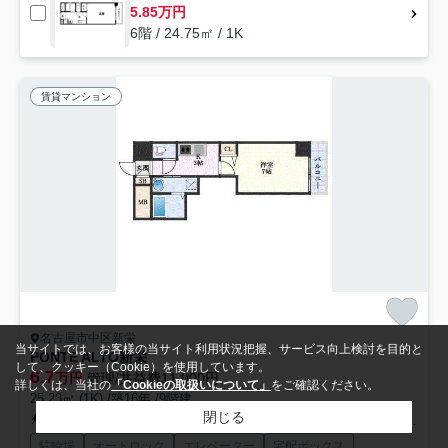
5.85万円
6階 / 24.75㎡ / 1K
賃貸マンション
名古屋市中区新栄
当サイトでは、お客様の当サイト利用状況把握、サービス向上検討を目的と
PONTE ALTO新栄
して、クッキー（Cookie）を使用しています。
6.7
万円
管理/共益費11,000円
詳しくは、当社の
「Cookieの取扱いについて」
をご確認ください。
25.23㎡ (1K) /築16年 /9階建
閉じる
名古屋市営東山線「新栄町」駅 徒歩4分
名古屋市営東山線「千種」駅 徒歩9分
駐輪場
オートロック
エレベーター
宅配ボックス