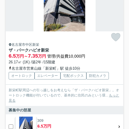
名古屋市中区新栄
ザ・パークハビオ新栄
6.5
7.35
万円～
万円
管理/共益費10,000円
26.17㎡ (1K) /築2年 /15階建
名古屋市営東山線「新栄町」駅 徒歩10分
オートロック
エレベーター
宅配ボックス
防犯カメラ
新栄町駅周辺への引っ越しをお考えなら「ザ・パークハビオ新栄」。オ
ートロック機能が付いているので、基本的に住民のみという環...
もっと
見る
募集中の部屋
309
6.5万円