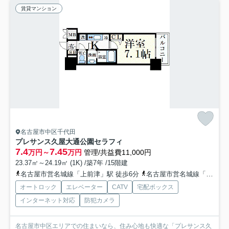
賃貸マンション
名古屋市中区千代田
プレサンス久屋大通公園セラフィ
7.4
7.45
万円～
万円
管理/共益費11,000円
23.37㎡～24.19㎡ (1K) /築7年 /15階建
名古屋市営名城線「上前津」駅 徒歩6分
名古屋市営名城線「矢場町」駅 徒歩7分
オートロック
エレベーター
CATV
宅配ボックス
インターネット対応
防犯カメラ
名古屋市中区エリアでの住まいなら、住み心地も快適な「プレサンス久