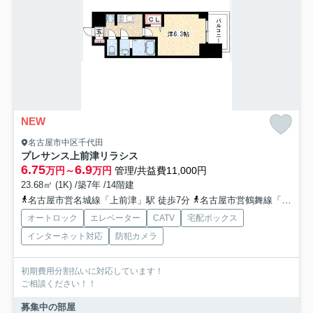
NEW
名古屋市中区千代田
プレサンス上前津リラシス
6.75
6.9
万円～
万円
管理/共益費11,000円
23.68㎡ (1K) /築7年 /14階建
名古屋市営名城線「上前津」駅 徒歩7分
名古屋市営鶴舞線「鶴舞」駅 徒歩10分
オートロック
エレベーター
CATV
宅配ボックス
インターネット対応
防犯カメラ
初期費用分割払いに対応しています！
ご相談ください！！
募集中の部屋