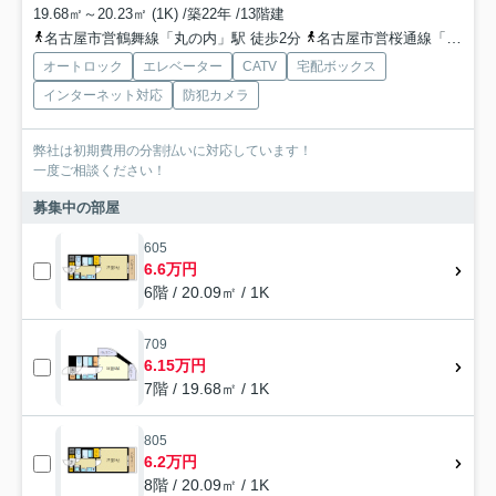
19.68㎡～20.23㎡ (1K) /築22年 /13階建
名古屋市営鶴舞線「丸の内」駅 徒歩2分
名古屋市営桜通線「丸の内」駅 徒歩4分
オートロック
エレベーター
CATV
宅配ボックス
インターネット対応
防犯カメラ
弊社は初期費用の分割払いに対応しています！
一度ご相談ください！
募集中の部屋
605
6.6万円
6階 / 20.09㎡ / 1K
709
6.15万円
7階 / 19.68㎡ / 1K
805
6.2万円
8階 / 20.09㎡ / 1K