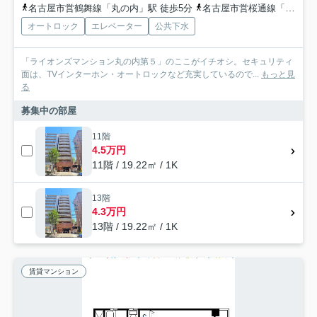
名古屋市営鶴舞線「丸の内」駅 徒歩5分
名古屋市営桜通線「国際センター」駅 徒歩6分
オートロック
エレベーター
公共下水
「ライオンズマンション丸の内第５」のここがイチオシ。セキュリティ
面は、TVインターホン・オートロックなど充実しているので...
もっと見
る
募集中の部屋
11階
4.5万円
11階 / 19.22㎡ / 1K
13階
4.3万円
13階 / 19.22㎡ / 1K
賃貸マンション