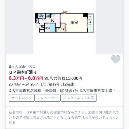
名古屋市中区栄
ＧＰ栄本町通り
6.3
6.8
万円～
万円
管理/共益費11,000円
23.40㎡～24.95㎡ (1K) /築19年 /12階建
名古屋市営名城線「矢場町」駅 徒歩7分
名古屋市営東山線「栄」駅 徒歩11分
オートロック
エレベーター
インターネット対応
新着情報：ＧＰ栄本町通りの空室情報ならコチラ。浴室と切り離されて
いるので湿気に悩まされることがなくなる独立洗面台が付いて...
もっと
見る