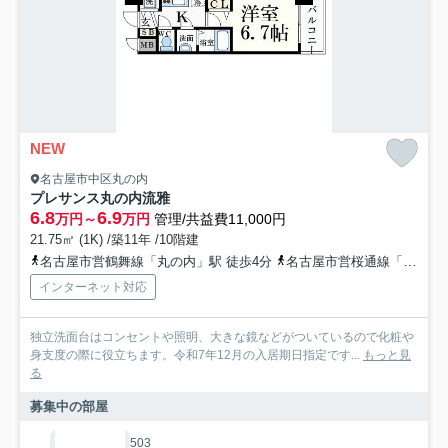
NEW
名古屋市中区丸の内
プレサンス丸の内流雅
6.8
6.9
万円～
万円
管理/共益費11,000円
21.75㎡ (1K) /築11年 /10階建
名古屋市営鶴舞線「丸の内」駅 徒歩4分
名古屋市営桜通線「国際センター」駅 徒歩11分
インターネット対応
独立洗面台はコンセントや照明、大きな鏡などがついているので化粧や
身支度の際に役立ちます。令和7年12月の入居期日指定です...
もっと見
る
募集中の部屋
503