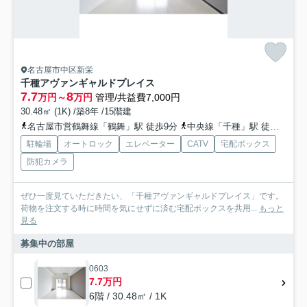
名古屋市中区新栄
千種アヴァンギャルドプレイス
7.7
8
万円～
万円
管理/共益費7,000円
30.48㎡ (1K) /築8年 /15階建
名古屋市営鶴舞線「鶴舞」駅 徒歩9分
中央線「千種」駅 徒歩15分
駐輪場
オートロック
エレベーター
CATV
宅配ボックス
防犯カメラ
ぜひ一度見ていただきたい、「千種アヴァンギャルドプレイス」です。
荷物を注文する時に時間を気にせずに済む宅配ボックスを共用...
もっと
見る
募集中の部屋
0603
7.7万円
6階 / 30.48㎡ / 1K