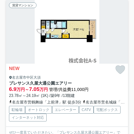
賃貸マンション
NEW
名古屋市中区大須
プレサンス久屋大通公園エアリー
6.9
7.05
万円～
万円
管理/共益費11,000円
23.78㎡～24.19㎡ (1K) /築9年 /13階建
名古屋市営鶴舞線「上前津」駅 徒歩3分
名古屋市営名城線「矢場町」駅 徒歩6分
駐輪場
オートロック
エレベーター
CATV
宅配ボックス
インターネット対応
ぜひ一度見ていただきたい、「プレサンス久屋大通公園エアリー」で