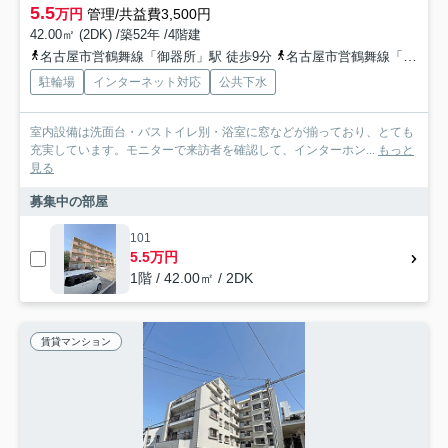
5.5
万円
管理/共益費3,500円
42.00㎡ (2DK) /築52年 /4階建
名古屋市営鶴舞線「御器所」駅 徒歩9分
名古屋市営鶴舞線「荒畑」駅 徒歩18分
駐輪場
インターネット対応
公共下水
室内設備は洗面台・バストイレ別・浴室に窓などが揃っており、とても
充実しています。モニターで来訪者を確認して、インターホン...
もっと
見る
募集中の部屋
101
5.5万円
1階 / 42.00㎡ / 2DK
賃貸マンション