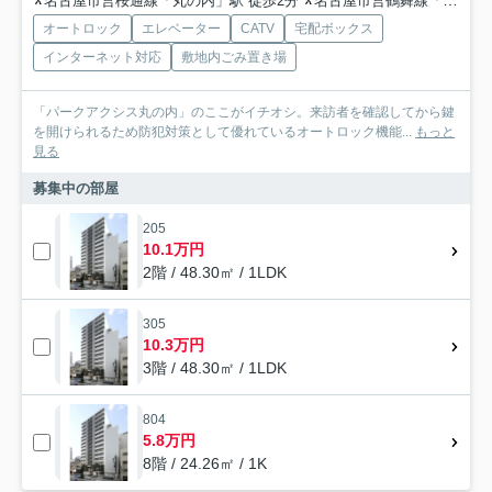
名古屋市営桜通線「丸の内」駅 徒歩2分
名古屋市営鶴舞線「丸の内」駅 徒歩2分
オートロック
エレベーター
CATV
宅配ボックス
インターネット対応
敷地内ごみ置き場
「パークアクシス丸の内」のここがイチオシ。来訪者を確認してから鍵
を開けられるため防犯対策として優れているオートロック機能...
もっと
見る
募集中の部屋
205
10.1万円
2階 / 48.30㎡ / 1LDK
305
10.3万円
3階 / 48.30㎡ / 1LDK
804
5.8万円
8階 / 24.26㎡ / 1K