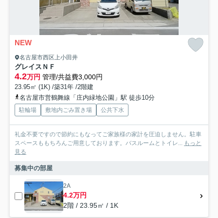
NEW
名古屋市西区上小田井
グレイスＮＦ
4.2
万円
管理/共益費3,000円
23.95㎡ (1K) /築31年 /2階建
名古屋市営鶴舞線「庄内緑地公園」駅 徒歩10分
駐輪場
敷地内ごみ置き場
公共下水
礼金不要ですので節約にもなってご家族様の家計を圧迫しません。駐車
スペースももちろんご用意しております。バスルームとトイレ...
もっと
見る
募集中の部屋
2A
4.2万円
2階 / 23.95㎡ / 1K