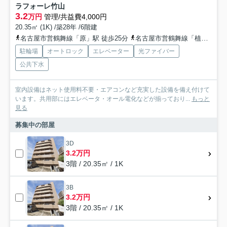
ラフォーレ竹山
3.2
万円
管理/共益費4,000円
20.35㎡ (1K) /築28年 /6階建
名古屋市営鶴舞線「原」駅 徒歩25分
名古屋市営鶴舞線「植田」駅 徒歩27分
駐輪場
オートロック
エレベーター
光ファイバー
公共下水
室内設備はネット使用料不要・エアコンなど充実した設備を備え付けて
います。共用部にはエレベータ・オール電化などが揃っており...
もっと
見る
募集中の部屋
3D
3.2万円
3階 / 20.35㎡ / 1K
3B
3.2万円
3階 / 20.35㎡ / 1K