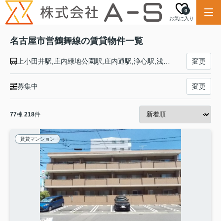
0
お気に入り
名古屋市営鶴舞線の賃貸物件一覧
上小田井駅,庄内緑地公園駅,庄内通駅,浄心駅,浅間町駅,丸の内駅,伏見駅,大須観音駅,上前津駅,鶴舞駅,荒畑駅,御器所駅,川名駅,いりなか駅,八事駅,塩釜口駅,植田駅,原駅,平針駅,赤池駅
変更
募集中
変更
77
棟
218
件
賃貸マンション