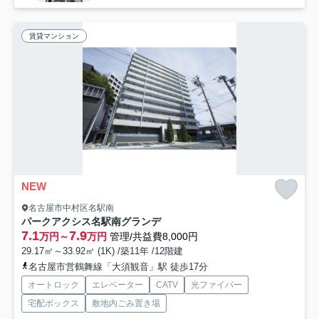
賃貸マンション
NEW
名古屋市中村区名駅南
パークアクシス名駅南グランデ
7.1
7.9
万円～
万円
管理/共益費8,000円
29.17㎡～33.92㎡ (1K) /築11年 /12階建
名古屋市営鶴舞線「大須観音」駅 徒歩17分
オートロック
エレベーター
CATV
光ファイバー
宅配ボックス
敷地内ごみ置き場