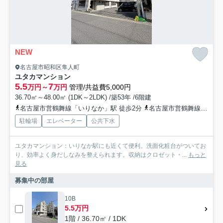
NEW
名古屋市昭和区隼人町
ユタカマンション
5.5
7
万円～
万円
管理/共益費5,000円
36.70㎡～48.00㎡ (1DK～2LDK) /築53年 /6階建
名古屋市営鶴舞線「いりなか」駅 徒歩2分
名古屋市営鶴舞線「川名」駅 徒歩14分
駐輪場
エレベーター
公共下水
ユタカマンション：いりなか駅にも近くて便利。洗面化粧台がついてお
り、効率よく身だしなみを整えられます。収納はクロゼット・...
もっと
見る
募集中の部屋
10B
5.5万円
1階 / 36.70㎡ / 1DK