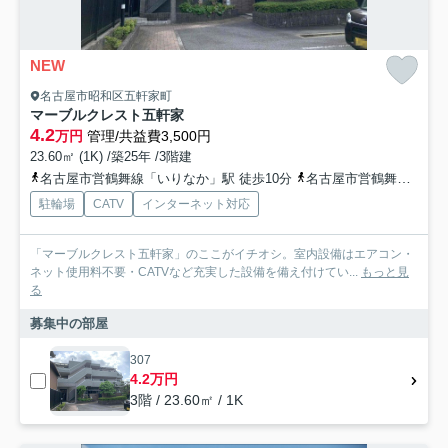
NEW
名古屋市昭和区五軒家町
マーブルクレスト五軒家
4.2
万円
管理/共益費3,500円
23.60㎡ (1K) /築25年 /3階建
名古屋市営鶴舞線「いりなか」駅 徒歩10分
名古屋市営鶴舞線「川名」駅 徒歩12分
駐輪場
CATV
インターネット対応
「マーブルクレスト五軒家」のここがイチオシ。室内設備はエアコン・
ネット使用料不要・CATVなど充実した設備を備え付けてい...
もっと見
る
募集中の部屋
307
4.2万円
3階 / 23.60㎡ / 1K