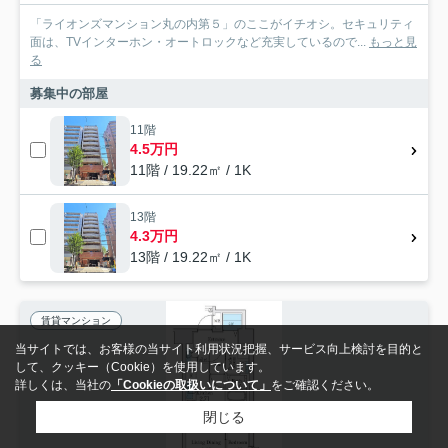
「ライオンズマンション丸の内第５」のここがイチオシ。セキュリティ
面は、TVインターホン・オートロックなど充実しているので...
もっと見
る
募集中の部屋
11階
4.5万円
11階 / 19.22㎡ / 1K
13階
4.3万円
13階 / 19.22㎡ / 1K
賃貸マンション
当サイトでは、お客様の当サイト利用状況把握、サービス向上検討を目的と
して、クッキー（Cookie）を使用しています。
詳しくは、当社の
「Cookieの取扱いについて」
をご確認ください。
閉じる