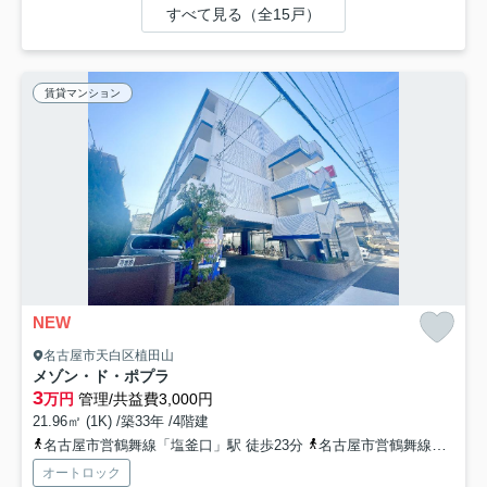
すべて見る（全15戸）
賃貸マンション
NEW
名古屋市天白区植田山
メゾン・ド・ポプラ
3
万円
管理/共益費3,000円
21.96㎡ (1K) /築33年 /4階建
名古屋市営鶴舞線「塩釜口」駅 徒歩23分
名古屋市営鶴舞線「植田」駅 徒歩25分
オートロック