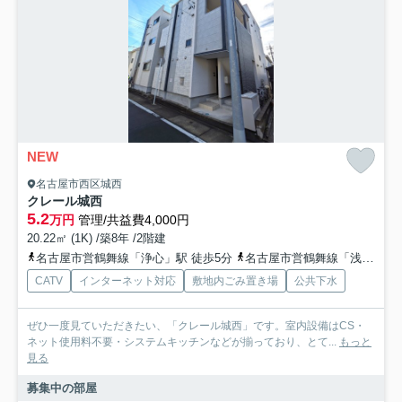
NEW
名古屋市西区城西
クレール城西
5.2
万円
管理/共益費4,000円
20.22㎡ (1K) /築8年 /2階建
名古屋市営鶴舞線「浄心」駅 徒歩5分
名古屋市営鶴舞線「浅間町」駅 徒歩15分
CATV
インターネット対応
敷地内ごみ置き場
公共下水
ぜひ一度見ていただきたい、「クレール城西」です。室内設備はCS・
ネット使用料不要・システムキッチンなどが揃っており、とて...
もっと
見る
募集中の部屋