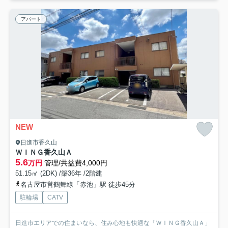
アパート
NEW
日進市香久山
ＷＩＮＧ香久山Ａ
5.6
万円
管理/共益費4,000円
51.15㎡ (2DK) /築36年 /2階建
名古屋市営鶴舞線「赤池」駅 徒歩45分
駐輪場
CATV
日進市エリアでの住まいなら、住み心地も快適な「ＷＩＮＧ香久山Ａ」