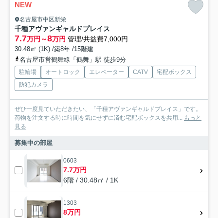
NEW
名古屋市中区新栄
千種アヴァンギャルドプレイス
7.7
8
万円～
万円
管理/共益費7,000円
30.48㎡ (1K) /築8年 /15階建
名古屋市営鶴舞線「鶴舞」駅 徒歩9分
駐輪場
オートロック
エレベーター
CATV
宅配ボックス
防犯カメラ
ぜひ一度見ていただきたい、「千種アヴァンギャルドプレイス」です。
荷物を注文する時に時間を気にせずに済む宅配ボックスを共用...
もっと
見る
募集中の部屋
0603
7.7万円
6階 / 30.48㎡ / 1K
1303
8万円