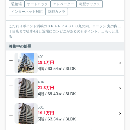
駐輪場
オートロック
エレベーター
宅配ボックス
インターネット対応
防犯カメラ
こだわりポイント満載のＧＲＡＮＰＡＳＥＯ丸の内。ローソン 丸の内二
丁目店まで徒歩4分と近場にコンビニがあるのもポイント。...
もっと見
る
募集中の部屋
401
19.1万円
4階 / 63.54㎡ / 3LDK
404
21.3万円
4階 / 69.40㎡ / 3LDK
501
19.1万円
5階 / 63.54㎡ / 3LDK