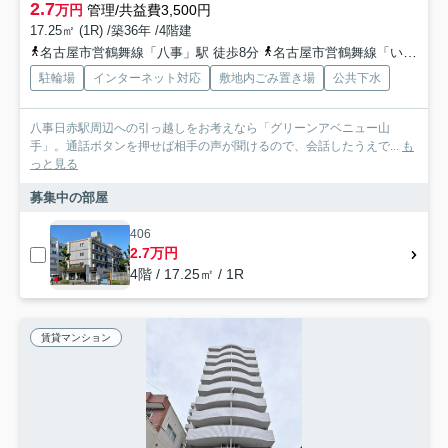
2.7
万円
管理/共益費3,500円
17.25㎡ (1R) /築36年 /4階建
名古屋市営鶴舞線「八事」駅 徒歩8分
名古屋市営鶴舞線「いりなか」駅 徒歩18分
駐輪場
インターネット対応
敷地内ごみ置き場
公共下水
八事日赤駅周辺への引っ越しをお考えなら「グリーンアベニュー山
手」。通話ボタンを押せば相手の声が聞けるので、会話したうえで...
も
っと見る
募集中の部屋
406
2.7万円
4階 / 17.25㎡ / 1R
賃貸マンション