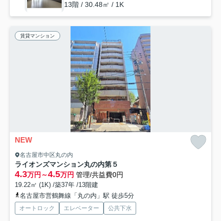
13階 / 30.48㎡ / 1K
賃貸マンション
NEW
名古屋市中区丸の内
ライオンズマンション丸の内第５
4.3
4.5
万円～
万円
管理/共益費0円
19.22㎡ (1K) /築37年 /13階建
名古屋市営鶴舞線「丸の内」駅 徒歩5分
オートロック
エレベーター
公共下水