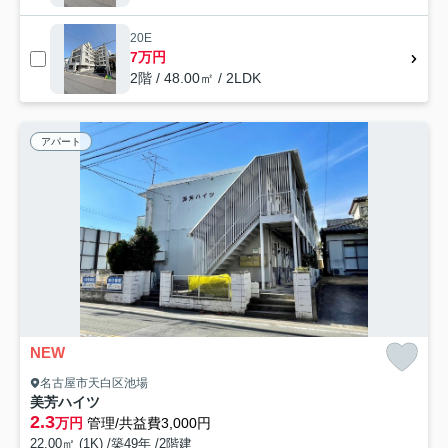
20E
7万円
2階 / 48.00㎡ / 2LDK
アパート
NEW
名古屋市天白区池場
美芳ハイツ
2.3
万円
管理/共益費3,000円
22.00㎡ (1K) /築49年 /2階建