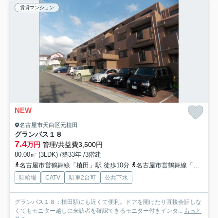
賃貸マンション
NEW
名古屋市天白区元植田
グランパス１８
7.4
万円
管理/共益費3,500円
80.00㎡ (3LDK) /築33年 /3階建
名古屋市営鶴舞線「植田」駅 徒歩10分
名古屋市営鶴舞線「塩釜口」駅 徒歩15分
駐輪場
CATV
駐車2台可
公共下水
グランパス１８：植田駅にも近くて便利。ドアを開けたり直接会話しな
くてもモニター越しに来訪者を確認できるモニター付きインタ...
もっと