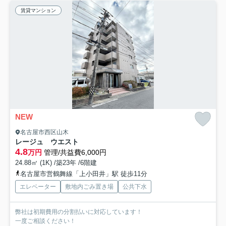
賃貸マンション
NEW
名古屋市西区山木
レージュ ウエスト
4.8
万円
管理/共益費6,000円
24.88㎡ (1K) /築23年 /6階建
名古屋市営鶴舞線「上小田井」駅 徒歩11分
エレベーター
敷地内ごみ置き場
公共下水
弊社は初期費用の分割払いに対応しています！
一度ご相談ください！