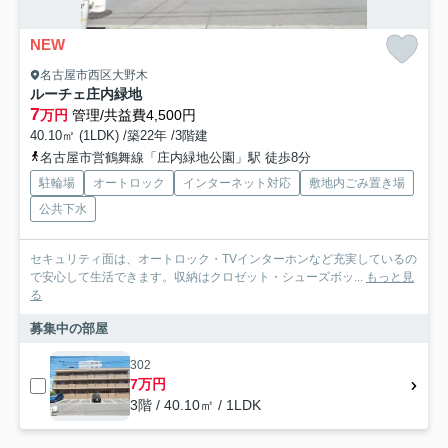
NEW
名古屋市西区大野木
ルーチェ庄内緑地
7
万円
管理/共益費4,500円
40.10㎡ (1LDK) /築22年 /3階建
名古屋市営鶴舞線「庄内緑地公園」駅 徒歩8分
駐輪場
オートロック
インターネット対応
敷地内ごみ置き場
公共下水
セキュリティ面は、オートロック・TVインターホンなど充実しているの
で安心して生活できます。収納はクロゼット・シューズボッ...
もっと見
る
募集中の部屋
302
7万円
3階 / 40.10㎡ / 1LDK