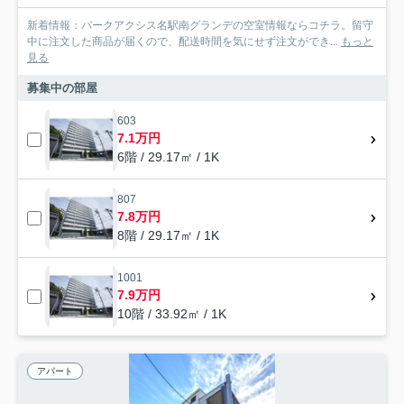
新着情報：パークアクシス名駅南グランデの空室情報ならコチラ。留守
中に注文した商品が届くので、配送時間を気にせず注文ができ...
もっと
見る
募集中の部屋
603
7.1万円
6階 / 29.17㎡ / 1K
807
7.8万円
8階 / 29.17㎡ / 1K
1001
7.9万円
10階 / 33.92㎡ / 1K
アパート