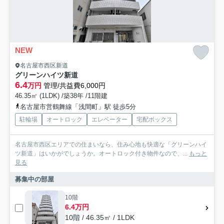
NEW
名古屋市西区新道
グリーンハイツ新道
6.4
万円
管理/共益費6,000円
46.35㎡ (1LDK) /築38年 /11階建
名古屋市営鶴舞線「浅間町」駅 徒歩5分
駐輪場
オートロック
エレベーター
宅配ボックス
名古屋市西区エリアでの住まいなら、住み心地も快適な「グリーンハイ
ツ新道」はいかがでしょうか。オートロック付き物件なので、...
もっと
見る
募集中の部屋
10階
6.4万円
10階 / 46.35㎡ / 1LDK