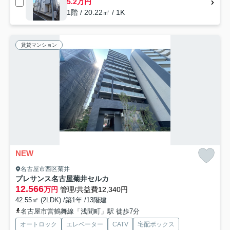
5.2万円
1階 / 20.22㎡ / 1K
賃貸マンション
NEW
名古屋市西区菊井
プレサンス名古屋菊井セルカ
12.566
万円
管理/共益費12,340円
42.55㎡ (2LDK) /築1年 /13階建
名古屋市営鶴舞線「浅間町」駅 徒歩7分
オートロック
エレベーター
CATV
宅配ボックス