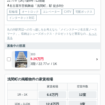
22.77㎡ (1K) /築8年 /12階建
名古屋市営鶴舞線「浅間町」駅 徒歩8分
駐輪場
オートロック
エレベーター
CATV
宅配ボックス
インターネット対応
丸の内駅周辺への引っ越しをお考えなら「メインステージ名古屋ノース
マーク」。収納はシューズボックス・クロゼットなど豊富なの...
もっと
見る
募集中の部屋
303
5.25万円
3階 / 22.77㎡ / 1K
浅間町の掲載物件の家賃相場
家賃相場
空室件数
6.6万円
12室
1R～1K
12.8万円
3室
1DK～1LDK