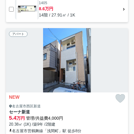
1405
8.6万円
14階 / 27.91㎡ / 1K
アパート
NEW
名古屋市西区新道
セーナ新道
5.4
万円
管理/共益費4,000円
20.38㎡ (1K) /築9年 /2階建
名古屋市営鶴舞線「浅間町」駅 徒歩8分