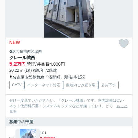
NEW
名古屋市西区城西
クレール城西
5.2
万円
管理/共益費4,000円
20.22㎡ (1K) /築8年 /2階建
名古屋市営鶴舞線「浅間町」駅 徒歩15分
CATV
インターネット対応
敷地内ごみ置き場
公共下水
ぜひ一度見ていただきたい、「クレール城西」です。室内設備はCS・
ネット使用料不要・システムキッチンなどが揃っており、とて...
もっと
見る
募集中の部屋
101