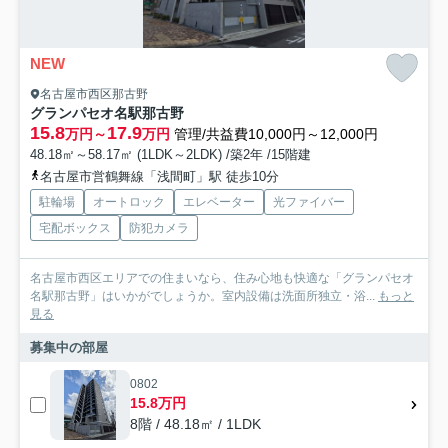
NEW
名古屋市西区那古野
グランパセオ名駅那古野
15.8
17.9
万円～
万円
管理/共益費10,000円～12,000円
48.18㎡～58.17㎡ (1LDK～2LDK) /築2年 /15階建
名古屋市営鶴舞線「浅間町」駅 徒歩10分
駐輪場
オートロック
エレベーター
光ファイバー
宅配ボックス
防犯カメラ
名古屋市西区エリアでの住まいなら、住み心地も快適な「グランパセオ
名駅那古野」はいかがでしょうか。室内設備は洗面所独立・浴...
もっと
見る
募集中の部屋
0802
15.8万円
8階 / 48.18㎡ / 1LDK