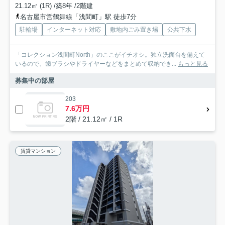
21.12㎡ (1R) /築8年 /2階建
名古屋市営鶴舞線「浅間町」駅 徒歩7分
駐輪場
インターネット対応
敷地内ごみ置き場
公共下水
「コレクション浅間町North」のここがイチオシ。独立洗面台を備えて
いるので、歯ブラシやドライヤーなどをまとめて収納でき...
もっと見る
募集中の部屋
203
7.6万円
2階 / 21.12㎡ / 1R
賃貸マンション