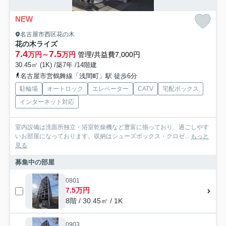
NEW
名古屋市西区花の木
花の木ライズ
7.4
7.5
万円～
万円
管理/共益費7,000円
30.45㎡ (1K) /築7年 /14階建
名古屋市営鶴舞線「浅間町」駅 徒歩6分
駐輪場
オートロック
エレベーター
CATV
宅配ボックス
インターネット対応
室内設備は洗面所独立・浴室乾燥機など豊富に揃っており、過ごしやす
いお部屋になっております。収納はシューズボックス・クロゼ...
もっと
見る
募集中の部屋
0801
7.5万円
8階 / 30.45㎡ / 1K
0903