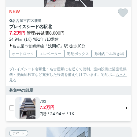
NEW
名古屋市西区新道
プレイズシード名駅北
7.2
万円
管理/共益費8,000円
24.94㎡ (1K) /築1年 /10階建
名古屋市営鶴舞線「浅間町」駅 徒歩10分
オートロック
エレベーター
宅配ボックス
敷地内ごみ置き場
プレイズシード名駅北：名古屋駅にも近くて便利。室内設備は浴室乾燥
機・洗面所独立など充実した設備を備え付けています。宅配ボ...
もっと
見る
募集中の部屋
703
7.2万円
7階 / 24.94㎡ / 1K
アパート