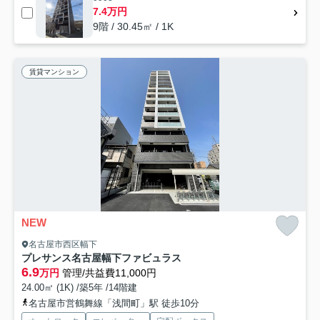
7.4万円
9階 / 30.45㎡ / 1K
賃貸マンション
NEW
名古屋市西区幅下
プレサンス名古屋幅下ファビュラス
6.9
万円
管理/共益費11,000円
24.00㎡ (1K) /築5年 /14階建
名古屋市営鶴舞線「浅間町」駅 徒歩10分