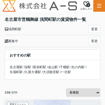
0
お気に入り
名古屋市営鶴舞線 浅間町駅の賃貸物件一覧
浅間町駅
変更
募集中
変更
おすすめの駅
名古屋駅
/
栄駅
/
新栄町駅
/
金山駅
/
千種駅
/
丸の内駅
/
矢場町駅
/
久屋大通駅
/
大須観音駅
/
一社駅
13
棟
17
件
賃貸マンション