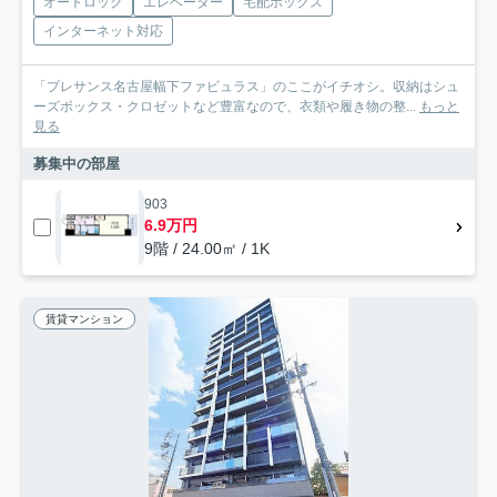
オートロック
エレベーター
宅配ボックス
インターネット対応
「プレサンス名古屋幅下ファビュラス」のここがイチオシ。収納はシュ
ーズボックス・クロゼットなど豊富なので、衣類や履き物の整...
もっと
見る
募集中の部屋
903
6.9万円
9階 / 24.00㎡ / 1K
賃貸マンション