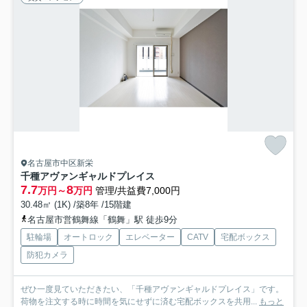
名古屋市中区新栄
千種アヴァンギャルドプレイス
7.7
8
万円～
万円
管理/共益費7,000円
30.48㎡ (1K) /築8年 /15階建
名古屋市営鶴舞線「鶴舞」駅 徒歩9分
駐輪場
オートロック
エレベーター
CATV
宅配ボックス
防犯カメラ
ぜひ一度見ていただきたい、「千種アヴァンギャルドプレイス」です。
荷物を注文する時に時間を気にせずに済む宅配ボックスを共用...
もっと