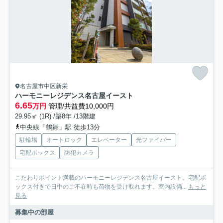
名古屋市中区新栄
ハーモニーレジデンス名古屋イースト
6.65
万円
管理/共益費10,000円
29.95㎡ (1R) /築8年 /13階建
中央線「鶴舞」駅 徒歩13分
駐輪場
オートロック
エレベーター
光ファイバー
宅配ボックス
防犯カメラ
こだわりポイント満載のハーモニーレジデンス名古屋イースト。宅配ボ
ックス付きで日中のご不在時も荷物を受け取れます。室内設備...
もっと
見る
募集中の部屋