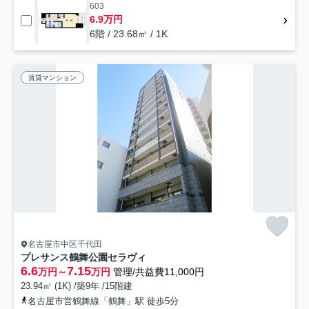
603
6.9万円
6階 / 23.68㎡ / 1K
賃貸マンション
名古屋市中区千代田
プレサンス鶴舞公園セラヴィ
6.6
7.15
万円～
万円
管理/共益費11,000円
23.94㎡ (1K) /築9年 /15階建
名古屋市営鶴舞線「鶴舞」駅 徒歩5分