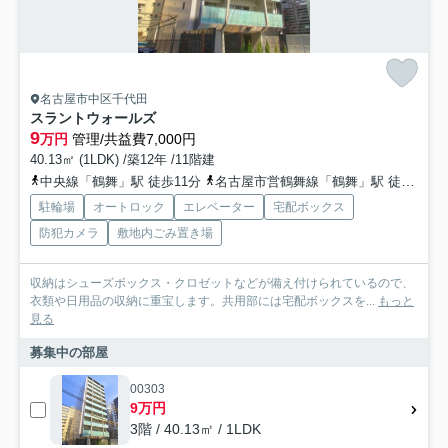
名古屋市中区千代田
スラントウォールズ
9
万円
管理/共益費7,000円
40.13㎡ (1LDK) /築12年 /11階建
中央線「鶴舞」駅 徒歩11分
名古屋市営鶴舞線「鶴舞」駅 徒歩11分
駐輪場
オートロック
エレベーター
宅配ボックス
防犯カメラ
敷地内ごみ置き場
収納はシューズボックス・クロゼットなどが備え付けられているので、
衣類や日用品の収納に重宝します。共用部には宅配ボックスを...
もっと
見る
募集中の部屋
00303
9万円
3階 / 40.13㎡ / 1LDK