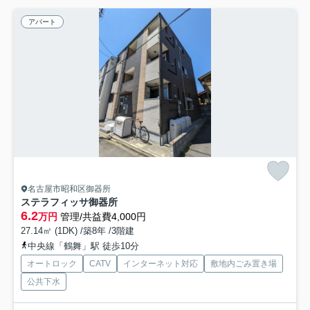
アパート
名古屋市昭和区御器所
ステラフィッサ御器所
6.2
万円
管理/共益費4,000円
27.14㎡ (1DK) /築8年 /3階建
中央線「鶴舞」駅 徒歩10分
オートロック
CATV
インターネット対応
敷地内ごみ置き場
公共下水