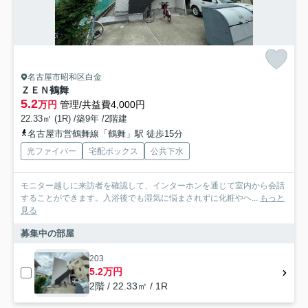
名古屋市昭和区白金
ＺＥＮ鶴舞
5.2
万円
管理/共益費4,000円
22.33㎡ (1R) /築9年 /2階建
名古屋市営鶴舞線「鶴舞」駅 徒歩15分
光ファイバー
宅配ボックス
公共下水
モニター越しに来訪者を確認して、インターホンを通じて室内から会話
することができます。入浴後でも湿気に悩まされずに化粧やヘ...
もっと
見る
募集中の部屋
203
5.2万円
2階 / 22.33㎡ / 1R