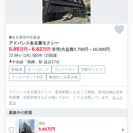
名古屋市中区新栄
アドバンス名古屋モクシー
5.85
6.62
万円～
万円
管理/共益費3,700円～10,000円
23.94㎡ (1K) /築5年 /15階建
中央線「鶴舞」駅 徒歩17分
駐輪場
オートロック
エレベーター
宅配ボックス
インターネット対応
敷地内ごみ置き場
アドバンス名古屋モクシー：新栄町駅にも近くて便利。室内設備は浴室
乾燥機・洗面所独立などが揃っており、とても充実しています...
もっと
見る
募集中の部屋
303
5.85万円