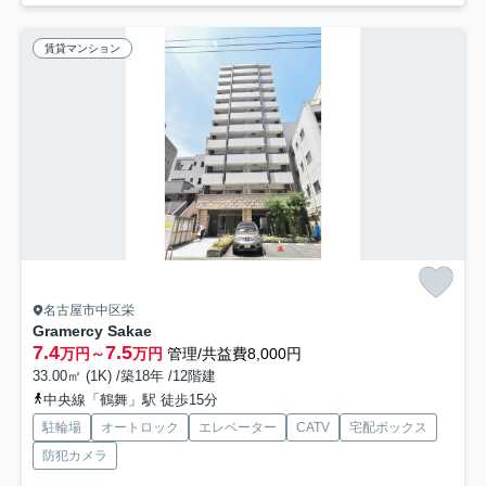
賃貸マンション
名古屋市中区栄
Gramercy Sakae
7.4
7.5
万円～
万円
管理/共益費8,000円
33.00㎡ (1K) /築18年 /12階建
中央線「鶴舞」駅 徒歩15分
駐輪場
オートロック
エレベーター
CATV
宅配ボックス
防犯カメラ