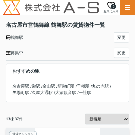
0
お気に入り
名古屋市営鶴舞線 鶴舞駅の賃貸物件一覧
鶴舞駅
変更
募集中
変更
おすすめの駅
名古屋駅
/
栄駅
/
金山駅
/
新栄町駅
/
千種駅
/
丸の内駅
/
矢場町駅
/
久屋大通駅
/
大須観音駅
/
一社駅
13
棟
37
件
賃貸マンション