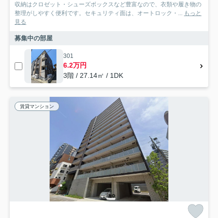
収納はクロゼット・シューズボックスなど豊富なので、衣類や履き物の
整理がしやすく便利です。セキュリティ面は、オートロック・...
もっと
見る
募集中の部屋
301
6.2万円
3階 / 27.14㎡ / 1DK
賃貸マンション