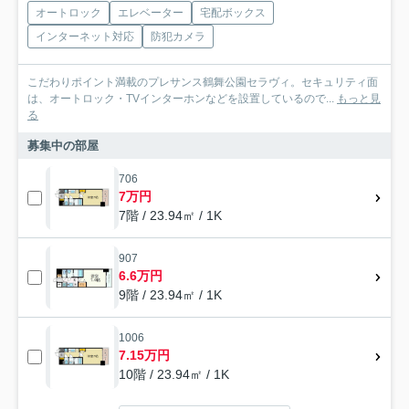
オートロック
エレベーター
宅配ボックス
インターネット対応
防犯カメラ
こだわりポイント満載のプレサンス鶴舞公園セラヴィ。セキュリティ面
は、オートロック・TVインターホンなどを設置しているので...
もっと見
る
募集中の部屋
706
7万円
7階 / 23.94㎡ / 1K
907
6.6万円
9階 / 23.94㎡ / 1K
1006
7.15万円
10階 / 23.94㎡ / 1K