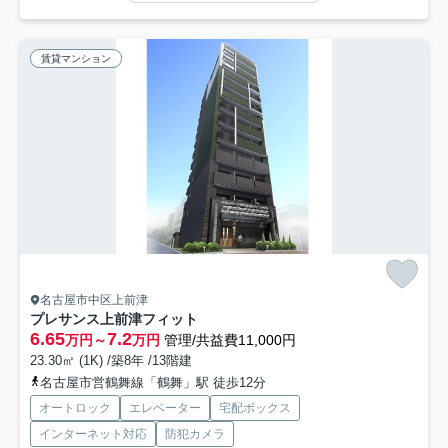
賃貸マンション
名古屋市中区上前津
プレサンス上前津フィット
6.65
7.2
万円～
万円
管理/共益費11,000円
23.30㎡ (1K) /築8年 /13階建
名古屋市営鶴舞線「鶴舞」駅 徒歩12分
オートロック
エレベーター
宅配ボックス
インターネット対応
防犯カメラ