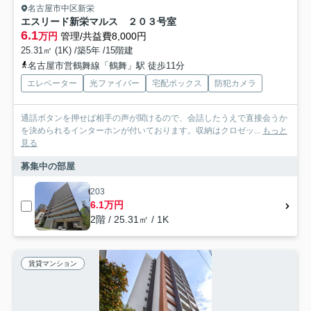
名古屋市中区新栄
エスリード新栄マルス ２０３号室
6.1
万円
管理/共益費8,000円
25.31㎡ (1K) /築5年 /15階建
名古屋市営鶴舞線「鶴舞」駅 徒歩11分
エレベーター
光ファイバー
宅配ボックス
防犯カメラ
通話ボタンを押せば相手の声が聞けるので、会話したうえで直接会うか
を決められるインターホンが付いております。収納はクロゼッ...
もっと
見る
募集中の部屋
203
6.1万円
2階 / 25.31㎡ / 1K
賃貸マンション