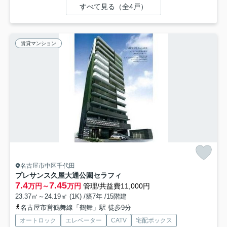
すべて見る（全4戸）
賃貸マンション
名古屋市中区千代田
プレサンス久屋大通公園セラフィ
7.4
7.45
万円～
万円
管理/共益費11,000円
23.37㎡～24.19㎡ (1K) /築7年 /15階建
名古屋市営鶴舞線「鶴舞」駅 徒歩9分
オートロック
エレベーター
CATV
宅配ボックス