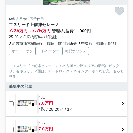
名古屋市中区千代田
エスリード上前津セレーノ
7.25
7.75
万円～
万円
管理/共益費11,000円
25.20㎡ (1K) /築3年 /15階建
名古屋市営鶴舞線「鶴舞」駅 徒歩6分
中央線「鶴舞」駅 徒歩9分
オートロック
エレベーター
宅配ボックス
「エスリード上前津セレーノ」：名古屋市中区エリアの新居にピッタ
リ。セキュリティ面は、オートロック・TVインターホンなど充...
もっと
見る
募集中の部屋
401
7.6万円
4階 / 25.20㎡ / 1K
405
7.6万円