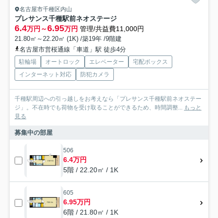
名古屋市千種区内山
プレサンス千種駅前ネオステージ
6.4
6.95
万円～
万円
管理/共益費11,000円
21.80㎡～22.20㎡ (1K) /築19年 /9階建
名古屋市営桜通線「車道」駅 徒歩4分
駐輪場
オートロック
エレベーター
宅配ボックス
インターネット対応
防犯カメラ
千種駅周辺への引っ越しをお考えなら「プレサンス千種駅前ネオステー
ジ」。不在時でも荷物を受け取ることができるため、時間調整...
もっと
見る
募集中の部屋
506
6.4万円
5階 / 22.20㎡ / 1K
605
6.95万円
6階 / 21.80㎡ / 1K