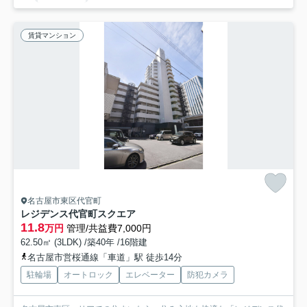
賃貸マンション
名古屋市東区代官町
レジデンス代官町スクエア
11.8
万円
管理/共益費7,000円
62.50㎡ (3LDK) /築40年 /16階建
名古屋市営桜通線「車道」駅 徒歩14分
駐輪場
オートロック
エレベーター
防犯カメラ