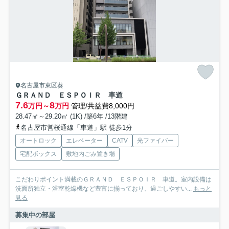
名古屋市東区葵
ＧＲＡＮＤ ＥＳＰＯＩＲ 車道
7.6
8
万円～
万円
管理/共益費8,000円
28.47㎡～29.20㎡ (1K) /築6年 /13階建
名古屋市営桜通線「車道」駅 徒歩1分
オートロック
エレベーター
CATV
光ファイバー
宅配ボックス
敷地内ごみ置き場
こだわりポイント満載のＧＲＡＮＤ ＥＳＰＯＩＲ 車道。室内設備は
洗面所独立・浴室乾燥機など豊富に揃っており、過ごしやすい...
もっと
見る
募集中の部屋