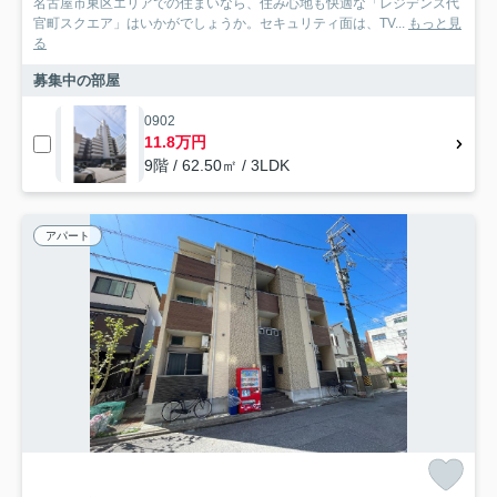
名古屋市東区エリアでの住まいなら、住み心地も快適な「レジデンス代
官町スクエア」はいかがでしょうか。セキュリティ面は、TV...
もっと見
る
募集中の部屋
0902
11.8万円
9階 / 62.50㎡ / 3LDK
アパート