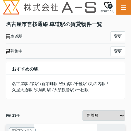
0
お気に入り
名古屋市営桜通線 車道駅の賃貸物件一覧
車道駅
変更
募集中
変更
おすすめの駅
名古屋駅
/
栄駅
/
新栄町駅
/
金山駅
/
千種駅
/
丸の内駅
/
久屋大通駅
/
矢場町駅
/
大須観音駅
/
一社駅
9
棟
23
件
賃貸マンション