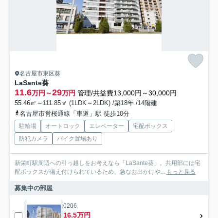
名古屋市東区葵
LaSante葵
11.6
29
万円～
万円
管理/共益費13,000円～30,000円
55.46㎡～111.85㎡ (1LDK～2LDK) /築18年 /14階建
名古屋市営桜通線「車道」駅 徒歩10分
駐輪場
オートロック
エレベーター
宅配ボックス
防犯カメラ
バイク置場あり
新栄町駅周辺への引っ越しをお考えなら「LaSante葵」。共用部には宅
配ボックスが備え付けられているため、急なお出かけや...
もっと見る
募集中の部屋
0206
16.5万円