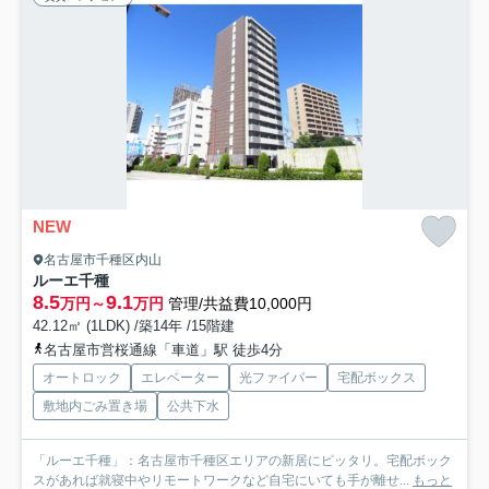
NEW
名古屋市千種区内山
ルーエ千種
8.5
9.1
万円～
万円
管理/共益費10,000円
42.12㎡ (1LDK) /築14年 /15階建
名古屋市営桜通線「車道」駅 徒歩4分
オートロック
エレベーター
光ファイバー
宅配ボックス
敷地内ごみ置き場
公共下水
「ルーエ千種」：名古屋市千種区エリアの新居にピッタリ。宅配ボック
スがあれば就寝中やリモートワークなど自宅にいても手が離せ...
もっと