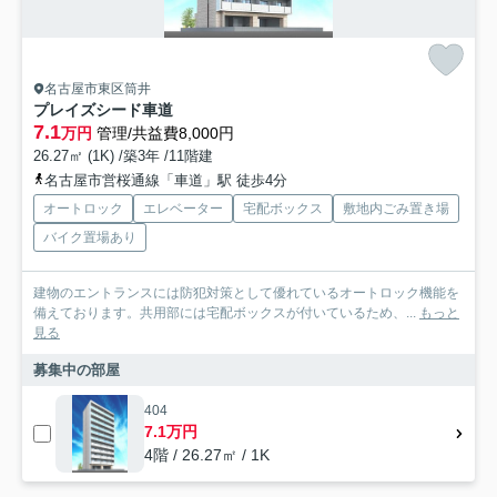
名古屋市東区筒井
プレイズシード車道
7.1
万円
管理/共益費8,000円
26.27㎡ (1K) /築3年 /11階建
名古屋市営桜通線「車道」駅 徒歩4分
オートロック
エレベーター
宅配ボックス
敷地内ごみ置き場
バイク置場あり
建物のエントランスには防犯対策として優れているオートロック機能を
備えております。共用部には宅配ボックスが付いているため、...
もっと
見る
募集中の部屋
404
7.1万円
4階 / 26.27㎡ / 1K