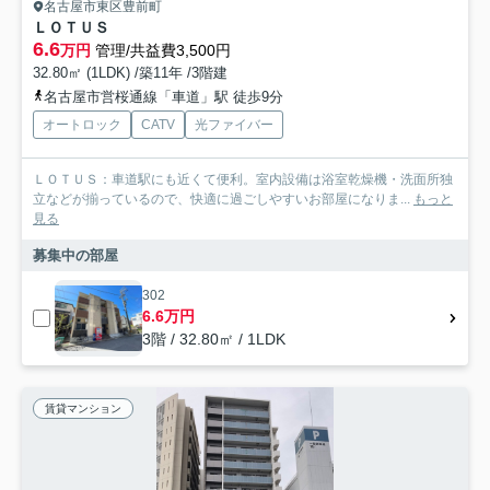
名古屋市東区豊前町
ＬＯＴＵＳ
6.6
万円
管理/共益費3,500円
32.80㎡ (1LDK) /築11年 /3階建
名古屋市営桜通線「車道」駅 徒歩9分
オートロック
CATV
光ファイバー
ＬＯＴＵＳ：車道駅にも近くて便利。室内設備は浴室乾燥機・洗面所独
立などが揃っているので、快適に過ごしやすいお部屋になりま...
もっと
見る
募集中の部屋
302
6.6万円
3階 / 32.80㎡ / 1LDK
賃貸マンション