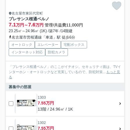
名古屋市東区代官町
プレサンス桜通ベルノ
7.1
7.6
万円～
万円
管理/共益費11,000円
23.25㎡～24.96㎡ (1K) /築7年 /14階建
名古屋市営桜通線「車道」駅 徒歩6分
オートロック
エレベーター
宅配ボックス
インターネット対応
防犯カメラ
「プレサンス桜通ベルノ」のここがイチオシ。セキュリティ面は、TVイ
ンターホン・オートロックなど充実しているので、防犯対策...
もっと見
る
募集中の部屋
1303
7.55万円
13階 / 24.96㎡ / 1K
1302
7.55万円