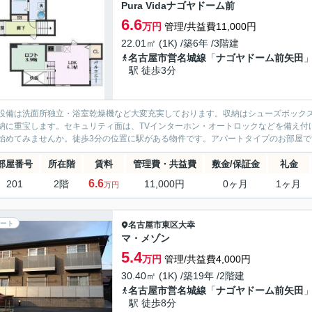
Pura Vidaナゴヤドーム前
6.6
万円
管理/共益費11,000円
22.01㎡ (1K) /築6年 /3階建
名古屋市営名城線
「
ナゴヤドーム前矢田
駅 徒歩3分
設備は洗面所独立・浴室乾燥機など大変充実しております。収納はシューズボック
納に重宝します。セキュリティ面は、TVインターホン・オートロックなどを備え付
始めてみませんか。徒歩3分の位置に駅がある物件です。アパートタイプのお部屋です
部屋番号
所在階
賃料
管理費・共益費
敷金/保証金
礼金
6.6
201
2階
11,000円
0ヶ月
1ヶ月
万円
ート
名古屋市東区
大幸
マ・メゾン
5.4
万円
管理/共益費4,000円
30.40㎡ (1K) /築19年 /2階建
名古屋市営名城線
「
ナゴヤドーム前矢田
駅 徒歩8分