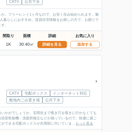
CATV
公共下水
うか。フリーレント1ヶ月なので、お安く住み始められます。魅
一人暮らしにおすすめ。賃貸住宅情報をお探しの方で、お困りで
ます。
間取り
面積
詳細
お気に入り
1K
30.40㎡
詳細を見る
追加する
」
CATV
宅配ボックス
インターネット対応
敷地内ごみ置き場
公共下水
はいかがでしょうか。玄関先まで覗き穴を覗きに行かなくても
は浴室乾燥機・洗面所独立などが揃っているので、快適に過ご
ができる宅配ボックスが共用部に付いていま...
もっと見る