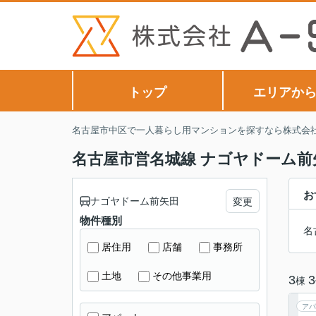
トップ
エリアか
名古屋市中区で一人暮らし用マンションを探すなら株式会社A
名古屋市営名城線 ナゴヤドーム前
お
ナゴヤドーム前矢田
変更
物件種別
名
居住用
店舗
事務所
土地
その他事業用
3
3
棟
アパ