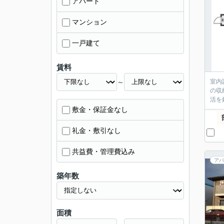
アパート
マンション
一戸建て
賃料
～
室内
の収
活を
敷金・保証金なし
礼金・敷引なし
共益費・管理費込み
アパ
築年数
面積