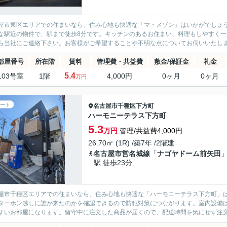
屋市東区エリアでの住まいなら、住み心地も快適な「マ・メゾン」はいかがでしょ
な駅近の物件で、駅まで徒歩8分です。キッチンのあるお住まい、料理もしやすく
ら当社にご連絡下さい。お客様がご希望することや不明な点についてお伺いいたし
部屋番号
所在階
賃料
管理費・共益費
敷金/保証金
礼金
5.4
103号室
1階
4,000円
0ヶ月
0ヶ月
万円
ート
名古屋市千種区
下方町
ハーモニーテラス下方町
5.3
万円
管理/共益費4,000円
26.70㎡ (1R) /築7年 /2階建
名古屋市営名城線
「
ナゴヤドーム前矢田
駅 徒歩23分
屋市千種区エリアでの住まいなら、住み心地も快適な「ハーモニーテラス下方町」
ターホン越しに誰が来たのかを確認できるので防犯対策につながります。室内設備
すいお部屋になります。留守中に注文した商品が届くので、配送時間を気にせず注文