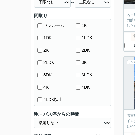
～
名古
間取り
力的
ワンルーム
1K
した
1DK
1LDK
2K
2DK
2LDK
3K
アパ
3DK
3LDK
4K
4DK
4LDK以上
駅・バス停からの時間
名古
イン
しや