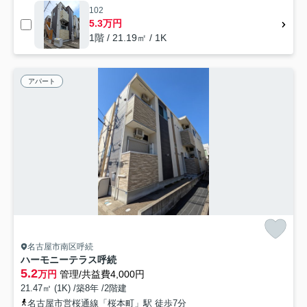
102
5.3万円
1階 / 21.19㎡ / 1K
アパート
名古屋市南区呼続
ハーモニーテラス呼続
5.2
万円
管理/共益費4,000円
21.47㎡ (1K) /築8年 /2階建
名古屋市営桜通線「桜本町」駅 徒歩7分