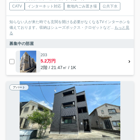
CATV
インターネット対応
敷地内ごみ置き場
公共下水
知らない人が来た時でも玄関を開ける必要がなくなるTVインターホンを
備えております。収納はシューズボックス・クロゼットなど...
もっと見
る
募集中の部屋
203
5.2万円
2階 / 21.47㎡ / 1K
アパート