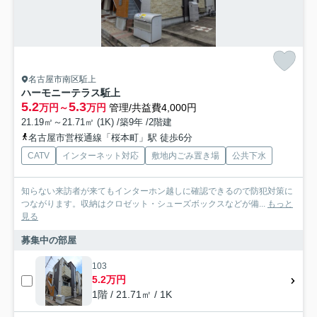
名古屋市南区駈上
ハーモニーテラス駈上
5.2
5.3
万円～
万円
管理/共益費4,000円
21.19㎡～21.71㎡ (1K) /築9年 /2階建
名古屋市営桜通線「桜本町」駅 徒歩6分
CATV
インターネット対応
敷地内ごみ置き場
公共下水
知らない来訪者が来てもインターホン越しに確認できるので防犯対策に
つながります。収納はクロゼット・シューズボックスなどが備...
もっと
見る
募集中の部屋
103
5.2万円
1階 / 21.71㎡ / 1K