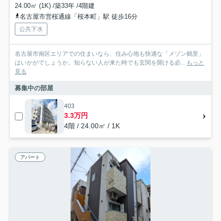
24.00㎡ (1K) /築33年 /4階建
名古屋市営桜通線「桜本町」駅 徒歩16分
公共下水
名古屋市南区エリアでの住まいなら、住み心地も快適な「メゾン鶴里」
はいかがでしょうか。知らない人が来た時でも玄関を開ける必...
もっと
見る
募集中の部屋
403
3.3万円
4階 / 24.00㎡ / 1K
アパート