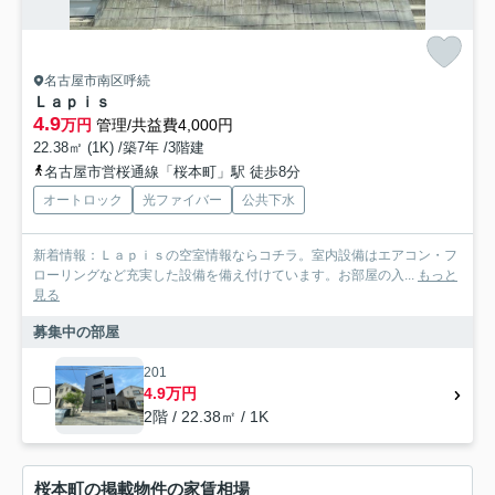
名古屋市南区呼続
Ｌａｐｉｓ
4.9
万円
管理/共益費4,000円
22.38㎡ (1K) /築7年 /3階建
名古屋市営桜通線「桜本町」駅 徒歩8分
オートロック
光ファイバー
公共下水
新着情報：Ｌａｐｉｓの空室情報ならコチラ。室内設備はエアコン・フ
ローリングなど充実した設備を備え付けています。お部屋の入...
もっと
見る
募集中の部屋
201
4.9万円
2階 / 22.38㎡ / 1K
桜本町の掲載物件の家賃相場