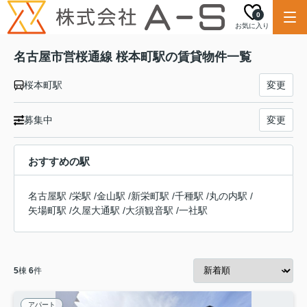
0
お気に入り
名古屋市営桜通線 桜本町駅の賃貸物件一覧
桜本町駅
変更
募集中
変更
おすすめの駅
名古屋駅
/
栄駅
/
金山駅
/
新栄町駅
/
千種駅
/
丸の内駅
/
矢場町駅
/
久屋大通駅
/
大須観音駅
/
一社駅
5
棟
6
件
アパート