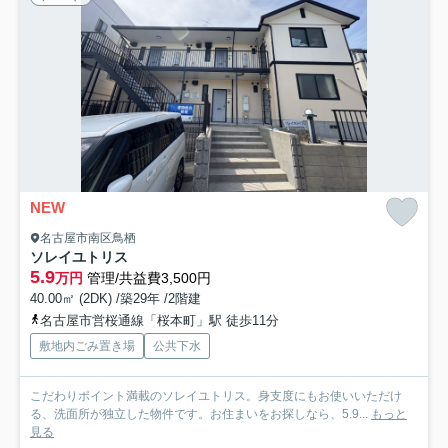
NEW
名古屋市南区鳥栖
ソレイユトリス
5.9
万円
管理/共益費3,500円
40.00㎡ (2DK) /築29年 /2階建
名古屋市営桜通線「桜本町」駅 徒歩11分
敷地内ごみ置き場
公共下水
こだわりポイント満載のソレイユトリス。身支度にもお使いいただけ
る、洗面所が独立した物件です。お住まいをお探しなら、5.9...
もっと
見る